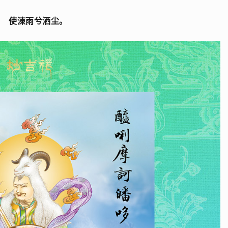
使涷雨兮洒尘。