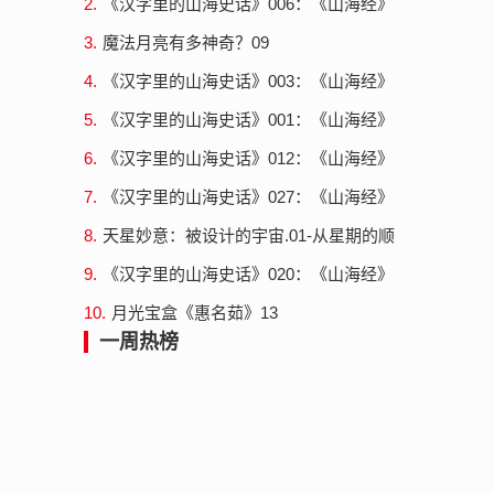
2.
《汉字里的山海史话》006：《山海经》
中的昆仑神-禺疆执权治冬
3.
魔法月亮有多神奇？09
4.
《汉字里的山海史话》003：《山海经》
中的昆仑神-春意图和句芒
5.
《汉字里的山海史话》001：《山海经》
中的昆仑神-船=诺亚方舟
6.
《汉字里的山海史话》012：《山海经》
中的昆仑神-昆仑神与百家姓（3）巫咸与
7.
《汉字里的山海史话》027：《山海经》
高姓
中的昆仑神-昆仑神灵山十巫篇外（4）灵
8.
天星妙意：被设计的宇宙.01-从星期的顺
山十...
序说起
9.
《汉字里的山海史话》020：《山海经》
中的昆仑神-昆仑神与百家姓（9）巫礼
10.
月光宝盒《惠名茹》13
一周热榜