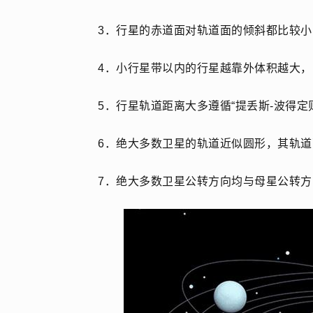
3．行星的赤道面对轨道面的倾斜都比较
4．小行星带以内的行星越靠外体积越大
5．行星轨道距离大多遵循“提丢斯-波得定
6．绝大多数卫星的轨道近似圆形，其轨
7．绝大多数卫星公转方向均与母星公转