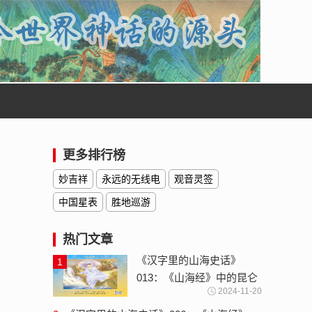
更多排行榜
妙吉祥
永远的无线电
观音灵签
中国星表
胜地巡游
热门文章
《汉字里的山海史话》
1
013：《山海经》中的昆仑
2024-11-20
神-云梦大泽与沧海桑田