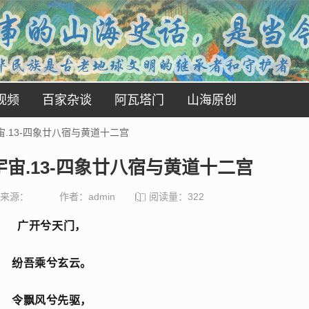
视频
百家杂谈
阿瓦塔门
山海原创
.13-四象廿八宿与黄道十二宫
宙.13-四象廿八宿与黄道十二宫
来源：
作者：admin
阅读量：
322
广开兮天门，
纷吾乘兮玄云。
令飘风兮先驱，