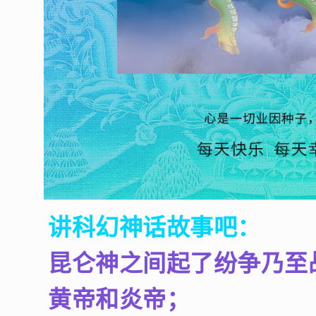
讲科幻神话故事吧：
昆仑神之间起了纷争乃至
黄帝和炎帝；