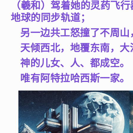
（羲和）驾着她的灵药飞行
地球的同步轨道；
另一边共工怒撞了不周山
天倾西北，地覆东南，大
神的儿女、人、都成空。
唯有阿特拉哈西斯一家。