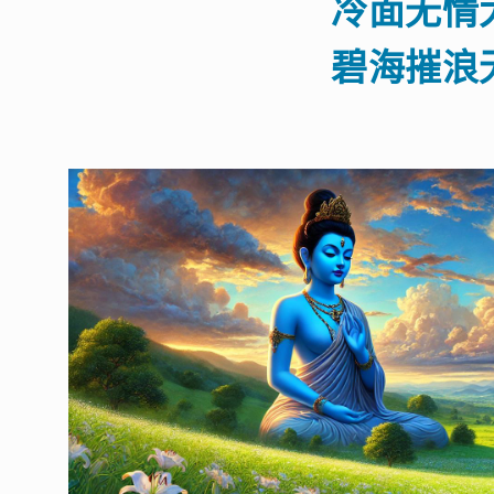
冷面无情
碧海摧浪