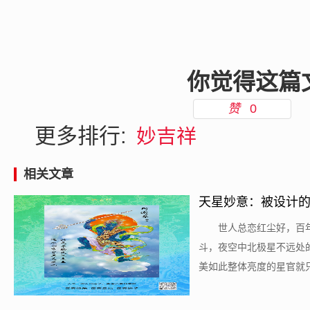
你觉得这篇
赞
0
更多排行:
妙吉祥
相关文章
天星妙意：被设计的宇
​世人总恋红尘好，
斗，夜空中北极星不远处
美如此整体亮度的星官就只