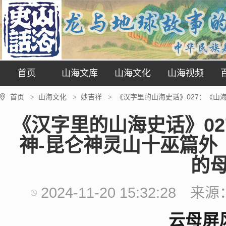
首页
山海文库
山海文化
山海视频
首页
山海文化
妙吉祥
《汉字里的山海史话》027：《山
>
>
>
《汉字里的山海史话》0
神-昆仑神灵山十巫篇外
的
2024-11-20 15:32:28
来源
云母屏