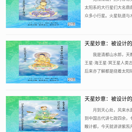
太阳系的大行星们大名鼎
众多小行星。火星轨道与木星
天星妙意：被设计的
​我是清都山水郎，
王星·海王星·冥王星人
后来亦了解都是绕着太阳转
天星妙意：被设计的
​月到天心处，风来
到中国古代讲七政四余，
睺计都，今天就讲讲紫炁月