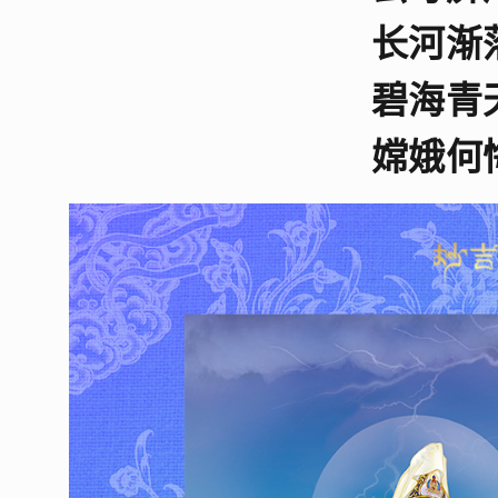
长河渐
碧海青
嫦娥何