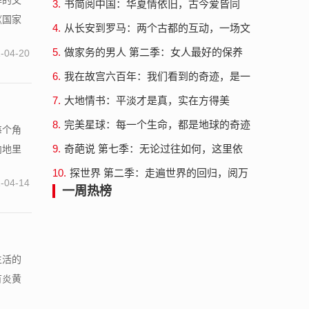
辉的文
3.
书简阅中国：华夏情依旧，古今爱皆同
《国家
4.
从长安到罗马：两个古都的互动，一场文
明的盛宴
5.
做家务的男人 第二季：女人最好的保养
-04-20
方法就是不做家务
6.
我在故宫六百年：我们看到的奇迹，是一
代一代的精心呵护
7.
大地情书：平淡才是真，实在方得美
8.
完美星球：每一个生命，都是地球的奇迹
每个角
9.
奇葩说 第七季：无论过往如何，这里依
内地里
旧偏爱会说话的人
10.
探世界 第二季：走遍世界的回归，阅万
-04-14
里终觉此处美
一周热榜
生活的
有炎黄