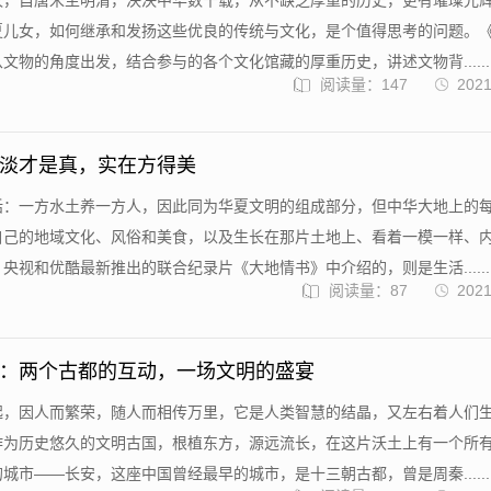
汉，自唐宋至明清，泱泱中华数千载，从不缺乏厚重的历史，更有璀璨光
夏儿女，如何继承和发扬这些优良的传统与文化，是个值得思考的问题。
文物的角度出发，结合参与的各个文化馆藏的厚重历史，讲述文物背......
阅读量：147
2021
淡才是真，实在方得美
话：一方水土养一方人，因此同为华夏文明的组成部分，但中华大地上的
自己的地域文化、风俗和美食，以及生长在那片土地上、看着一模一样、
央视和优酷最新推出的联合纪录片《大地情书》中介绍的，则是生活......
阅读量：87
2021
：两个古都的互动，一场文明的盛宴
起，因人而繁荣，随人而相传万里，它是人类智慧的结晶，又左右着人们
作为历史悠久的文明古国，根植东方，源远流长，在这片沃土上有一个所
城市——长安，这座中国曾经最早的城市，是十三朝古都，曾是周秦......