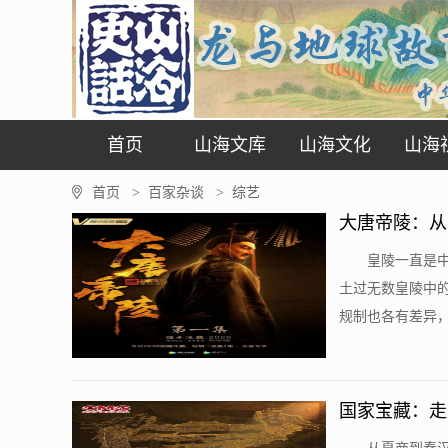
首页
山海文库
山海文化
山海
首页
百家杂谈
综艺
>
>
大唐帝陵：从
皇陵一直是
土过无数皇陵中
规制也各有差异，
国家宝藏：走