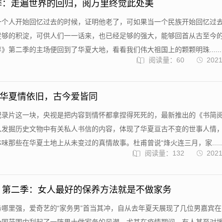
季：走遍世界的回归，阅万里终觉此处美
一个人开始回忆过去的时候，证明他老了，可如果当一个民族开始回忆过
足够的积淀，可供人们一一话来，也已经足够的强大，能够回首从古至今
》第二季的主场便回到了华夏大地，看看我们伟大祖国上的颗颗明珠......
阅读量：60
2021
华夏情依旧，古今爱皆同
纪录片这一块，央视是把内容到情怀都拿捏得死死的，最新推出的《书简
从发掘历史文物中有关私人书信的内容，体现了华夏亘古不变的世事人情
味那些在华夏土地上从未变过的真情故事。杜甫曾说“烽火连三月，家.....
阅读量：132
2021
 第二季：女人最好的保养方法就是不做家务
务哪里强，爱奇艺的“家务男”首当其冲，自从去年夏天展现了几位男嘉宾