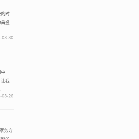
去的时
的昌盛
-03-30
阅中
，让我
.
-03-26
在家务方