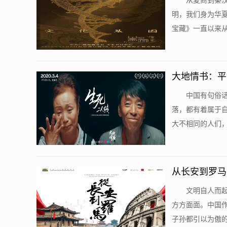
从夏商到秦
明，我们身为华
宝藏》一直以来从
大地情书：平
中国有句俗
落，都有着属于
大不相同的人们，
从长安到罗马
文明自人而
方方面面。中国
子孙都引以为傲的