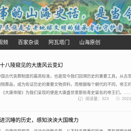
视频
百家杂谈
阿瓦塔门
山海原创
十八陵窥见的大唐风云变幻
中国古代丧葬制度的最高标准，也是现今我们回溯历史的重要工具，从古
的陪葬品，成为佐证历史的重要文物资料，而根据每个朝代的不同，帝王
《大唐帝陵》为我们呈现的便是大唐盛世里那些青史留名的帝王们，......
阅读量：323
2021
进沉睡的历史，感知泱泱大国魄力