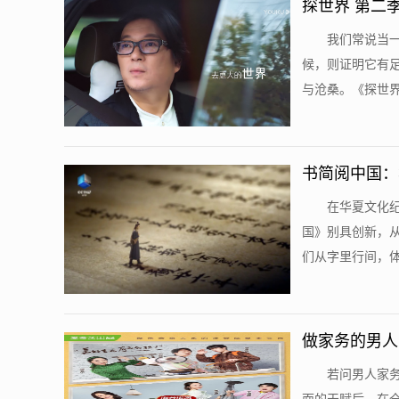
探世界 第二
我们常说当
候，则证明它有
与沧桑。《探世界
书简阅中国：
在华夏文化
国》别具创新，
们从字里行间，体
做家务的男人
若问男人家