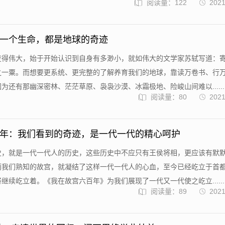
阅读量：122
2021
一个生命，都是地球的奇迹
变得伟大，始于开始认识到自身有多渺小，就如伟大的文学家苏轼写道：
之一粟。而想要更系统、更完整的了解养育我们的地球，靠读万卷书、行
为还有那幽深密林、茫茫草原、袅袅沙漠、冰霜极地、险峻山间难以......
阅读量：80
2021
年：我们看到的奇迹，是一代一代的精心呵护
史，就是一代一代人的历史，这些历史中不应只有王侯将相，更应该有默
而我们熟知的故宫，就凝结了这样一代一代人的心血，至今已经屹立于首
继续屹立着。《我在故宫六百年》为我们展现了一代又一代使之屹立......
阅读量：89
2021