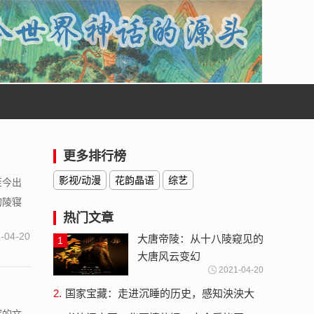
更多排行榜
影视/动漫
花韵晶语
综艺
至今出
的陵寝
热门文章
-04-20
大唐帝陵：从十八陵窥见的
1
大唐风云变幻
2021-04-20
2.
国家宝藏：走进沉睡的历史，感知泱泱大
国魄力