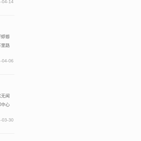
-04-14
寄蜉蝣
万里路
-04-06
默无闻
都中心
-03-30