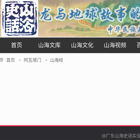
首页
山海文库
山海文化
山海视频
首页
阿瓦塔门
山海经
>
>
@广东山海史话实