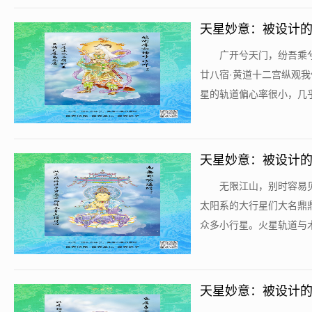
天星妙意：被设计的
​广开兮天门，纷吾
廿八宿·黄道十二宫纵观
星的轨道偏心率很小，几乎
天星妙意：被设计的
​无限江山，别时容
太阳系的大行星们大名鼎
众多小行星。火星轨道与木星
天星妙意：被设计的