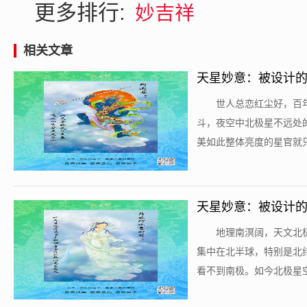
更多排行:
妙吉祥
相关文章
天星妙意：被设计的宇
​世人总恋红尘好，
斗，夜空中北极星不远处
美如此整体亮度的星官就只
天星妙意：被设计的宇
​地理南溟阔，天文
集中在北半球，特别是北纬
看不到南极。如今北极星空