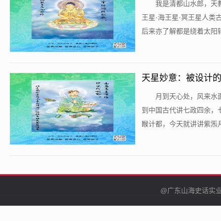
​我是清都山水郎，
王星·海王星·冥王星人
后来亦了解都是绕着太阳转
天星妙意：被设计的
​月到天心处，风来
到中国古代讲七政四余，
睺计都，今天就讲讲紫炁月
@广东山海史话实