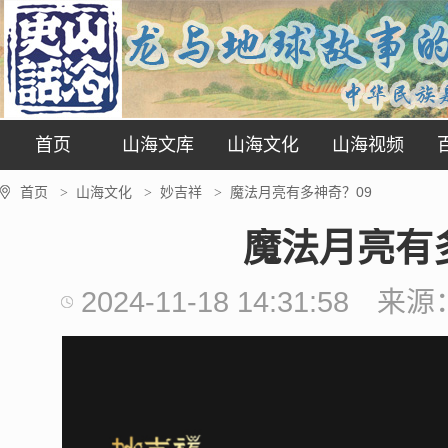
首页
山海文库
山海文化
山海视频
首页
山海文化
妙吉祥
魔法月亮有多神奇？09
>
>
>
魔法月亮有
2024-11-18 14:31:58
来源