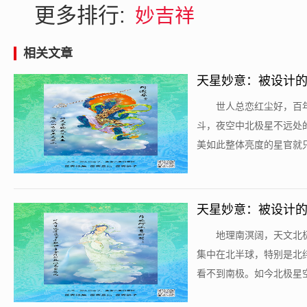
更多排行:
妙吉祥
相关文章
天星妙意：被设计的宇
​世人总恋红尘好，
斗，夜空中北极星不远处
美如此整体亮度的星官就只
天星妙意：被设计的宇
​地理南溟阔，天文
集中在北半球，特别是北纬
看不到南极。如今北极星空