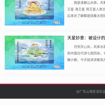
​我是清都山水郎，
王星·海王星·冥王星人
后来亦了解都是绕着太阳转
天星妙意：被设计的
​月到天心处，风来
到中国古代讲七政四余，
睺计都，今天就讲讲紫炁月
@广东山海史话实