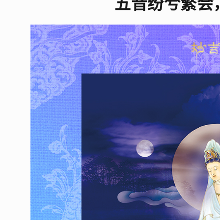
五音纷兮繁会