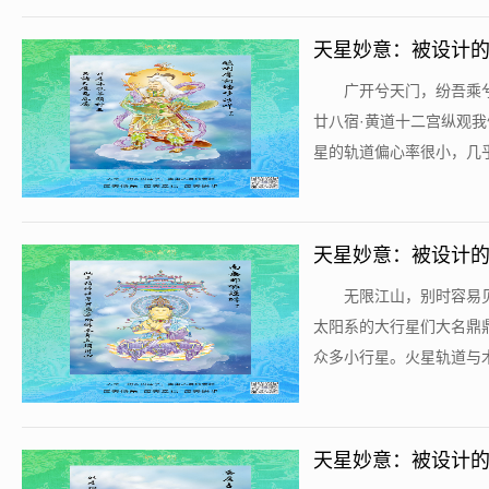
天星妙意：被设计的
​广开兮天门，纷吾
廿八宿·黄道十二宫纵观
星的轨道偏心率很小，几乎
天星妙意：被设计的
​无限江山，别时容
太阳系的大行星们大名鼎
众多小行星。火星轨道与木星
天星妙意：被设计的