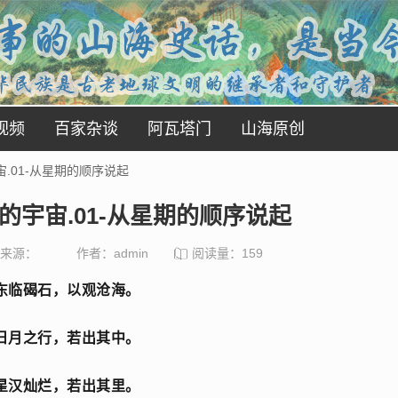
视频
百家杂谈
阿瓦塔门
山海原创
.01-从星期的顺序说起
的宇宙.01-从星期的顺序说起
来源：
作者：admin
阅读量：
159
东临碣石，以观沧海。
日月之行，若出其中。
星汉灿烂，若出其里。