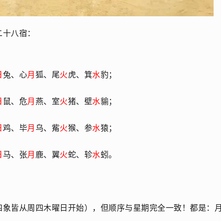
二十八宿：
日
兔、心
月
狐、尾
火
虎、箕
水
豹；
日
鼠、危
月
燕、室
火
猪、壁
水
貐；
日
鸡、毕
月
乌、觜
火
猴、参
水
猿；
日
马、张
月
鹿、翼
火
蛇、轸
水
蚓。
四象皆从周四木曜日开始），但顺序与星期完全一致！都是：月