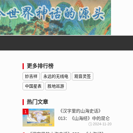
更多排行榜
妙吉祥
永远的无线电
观音灵签
中国星表
胜地巡游
热门文章
《汉字里的山海史话》
1
013：《山海经》中的昆仑
2024-11-20
神-云梦大泽与沧海桑田