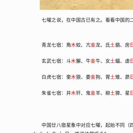
七曜之说，在中国古已有之。看看中国的
青龙七宿：角
木
蛟、亢
金
龙、氐
土
貉、房
玄武七宿：斗
木
獬、牛
金
牛、女
土
蝠、虚
白虎七宿：奎
木
狼、娄
金
狗、胃
土
雉、昴
朱雀七宿：井
木
犴、鬼
金
羊、柳
土
獐、星
中国廿八宿星象中对应七曜，起始不同（