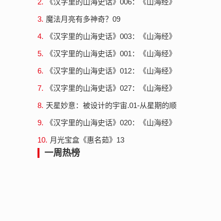
2.
《汉字里的山海史话》006：《山海经》
中的昆仑神-禺疆执权治冬
3.
魔法月亮有多神奇？09
4.
《汉字里的山海史话》003：《山海经》
中的昆仑神-春意图和句芒
5.
《汉字里的山海史话》001：《山海经》
中的昆仑神-船=诺亚方舟
6.
《汉字里的山海史话》012：《山海经》
中的昆仑神-昆仑神与百家姓（3）巫咸与
7.
《汉字里的山海史话》027：《山海经》
高姓
中的昆仑神-昆仑神灵山十巫篇外（4）灵
8.
天星妙意：被设计的宇宙.01-从星期的顺
山十...
序说起
9.
《汉字里的山海史话》020：《山海经》
中的昆仑神-昆仑神与百家姓（9）巫礼
10.
月光宝盒《惠名茹》13
一周热榜