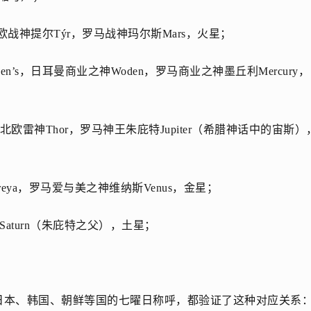
北欧战神
提尔
Týr
，罗马战神玛尔斯Mars，火星；
oden’s，日耳曼商业之神Woden，罗马
商业之神
墨丘利Mercury，
r’s，北欧雷神Thor，罗马神王朱庇特Jupiter（希腊神话中的宙斯）
Freya，罗马爱与美之神维纳斯Venus，金星；
萨坦Saturn（朱庇特之父），土星；
日本、韩国、朝鲜等国的七曜日称呼，都验证了这种对应关系