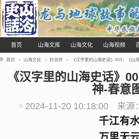
首页
山海文库
山海文化
山海视频
首页
山海文化
妙吉祥
《汉字里的山海史话》003：《山
>
>
>
《汉字里的山海史话》0
神-春意
2024-11-20 10:18:00
来源
千江有
万里无