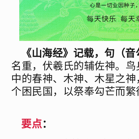
《山海经》记载，句（音
名重，伏羲氏的辅佐神。鸟
中的春神、木神、木星之神
个困民国，以祭奉勾芒而繁
要点
：