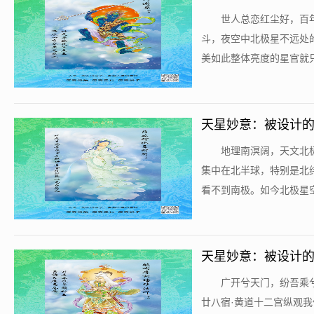
​世人总恋红尘好，
斗，夜空中北极星不远处
美如此整体亮度的星官就只
天星妙意：被设计的宇
​地理南溟阔，天文
集中在北半球，特别是北纬
看不到南极。如今北极星空
天星妙意：被设计的
​广开兮天门，纷吾
廿八宿·黄道十二宫纵观