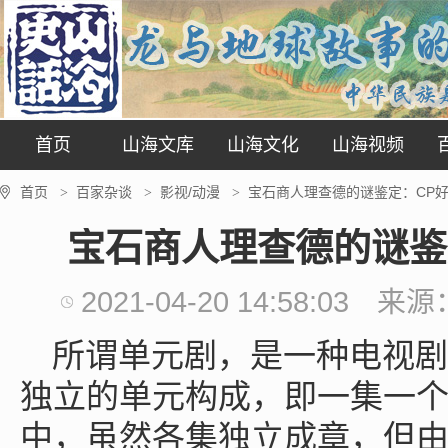
首页
山海文库
山海文化
山海视频
首页
百家杂谈
影视/动漫
宝石商人理查德的谜鉴定：CP
>
>
>
宝石商人理查德的谜鉴
2021-04-20 14:58:03
来源
所谓单元剧，是一种电视剧
独立的单元构成，即一集一
中，虽然各集独立成章，但