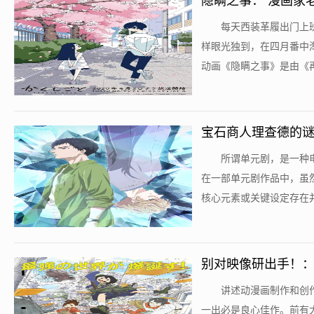
隐瞒之事： 漫画家
​每天西装革履出门
样眼光独到，在四月番中
动画《隐瞒之事》是由《再
宝石商人理查德的谜
​所谓单元剧，是一
在一部单元剧作品中，虽
核心元素或关键设定存在并
别对映像研出手！
​讲述动漫画制作和
一出必是良心佳作。前有