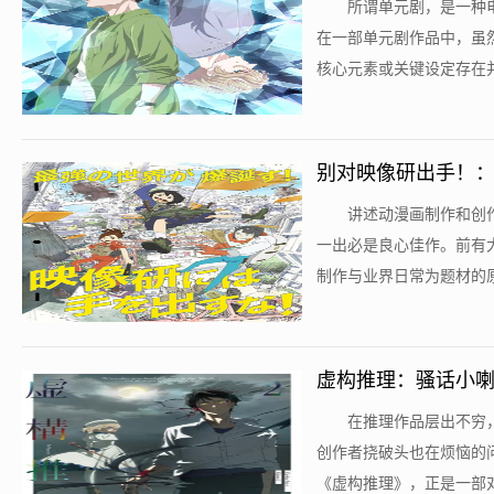
​所谓单元剧，是一
在一部单元剧作品中，虽
核心元素或关键设定存在并
别对映像研出手！
​讲述动漫画制作和
一出必是良心佳作。前有
制作与业界日常为题材的原
虚构推理：骚话小
​在推理作品层出不
创作者挠破头也在烦恼的
《虚构推理》，正是一部对