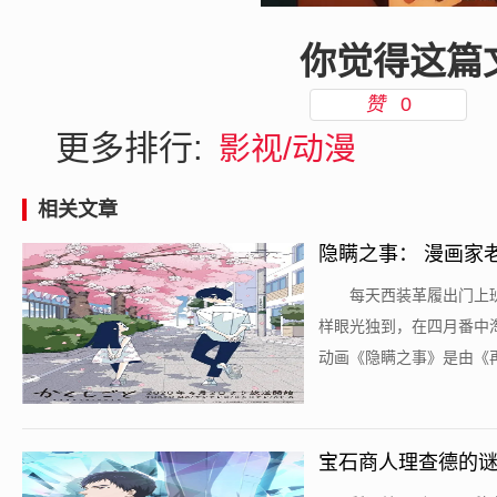
你觉得这篇
赞
0
更多排行:
影视/动漫
相关文章
隐瞒之事： 漫画家
​每天西装革履出门
样眼光独到，在四月番中
动画《隐瞒之事》是由《再
宝石商人理查德的谜