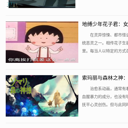
地缚少年花子君：
​在灵异惊悚、都市怪
统恶灵之一。相传花子生
里。每当人以特定的方式召
索玛丽与森林之神
​治愈系动画，通常
血腥暴力的成分，也没有
抚平心灵创伤。但与此同时