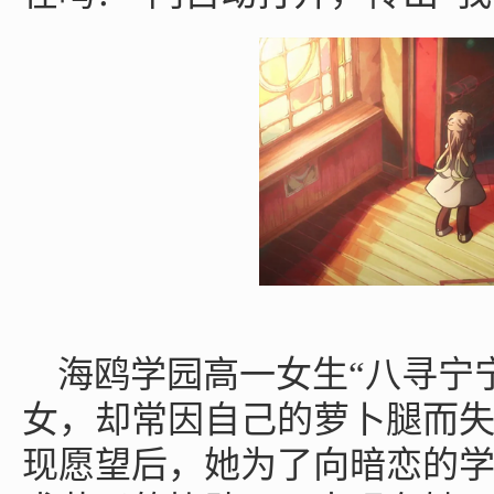
海鸥学园高一女生“八寻宁
女，却常因自己的萝卜腿而
现愿望后，她为了向暗恋的