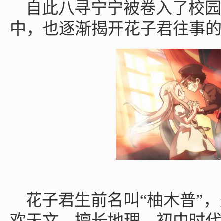
自此八寻宁宁被卷入了校园
中，也逐渐揭开花子君往事
花子君生前名叫“柚木普”
欢天文，擅长地理。初中时