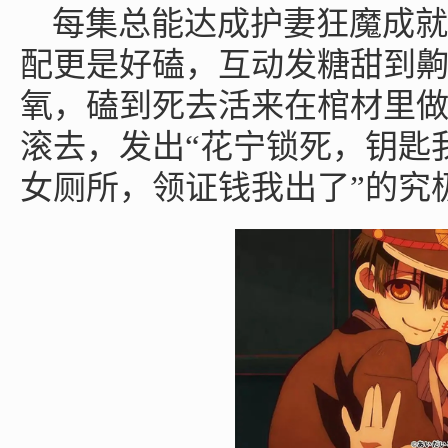
每集总能达成护妻狂魔成就
配更是好磕，互动发糖甜到
氧，磕到死去活来在棺材里
滚去，发出“花宁锁死，钥匙
女厕所，领证钱我出了”的究