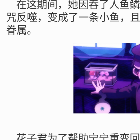
在这期间，她因吞了人鱼鳞
咒反噬，变成了一条小鱼，
眷属。
花子君为了帮助宁宁重变回