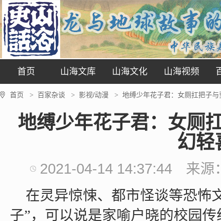
首页
山海文库
山海文化
山海视频
首页
百家杂谈
影视/动漫
地缚少年花子君：女厕扛把子与
>
>
>
地缚少年花子君：女厕
幻轻
2021-04-14 14:37:44
来源
在灵异惊悚、都市怪谈等恐怖
子”，可以说是家喻户晓的校园传