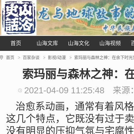
首页
山海文库
山海文化
山海视频
首页
百家杂谈
影视/动漫
索玛丽与森林之神：在余下时光
>
>
>
索玛丽与森林之神：
2021-04-09 11:25:48
来源
治愈系动画，通常有着风格
这几个特点，它既没有过于
没有明显的压抑气氛与宅腐