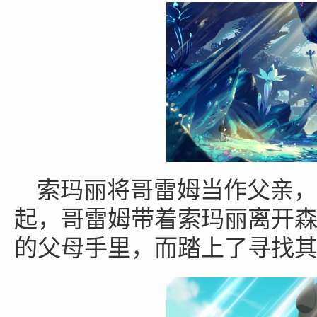
索玛丽将哥雷姆当作父亲，
起，哥雷姆带着索玛丽离开
的父母手里，而踏上了寻找