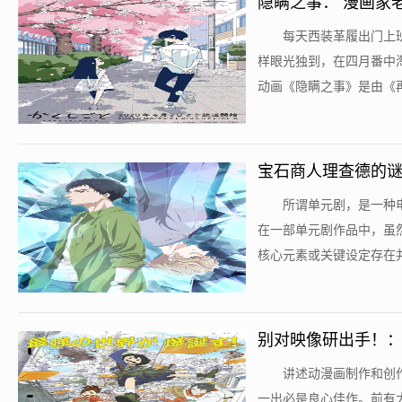
隐瞒之事： 漫画家
​每天西装革履出门
样眼光独到，在四月番中
动画《隐瞒之事》是由《再
宝石商人理查德的谜
​所谓单元剧，是一
在一部单元剧作品中，虽
核心元素或关键设定存在并
别对映像研出手！
​讲述动漫画制作和
一出必是良心佳作。前有