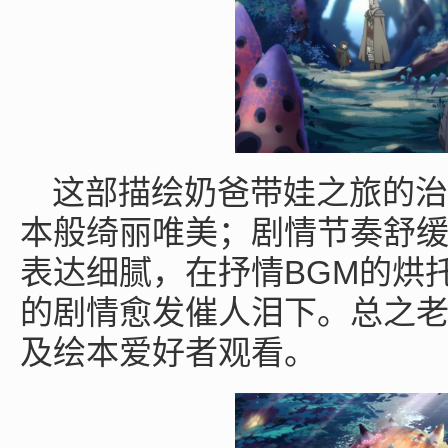
这部描绘奶爸带娃之旅的治
本般绮丽唯美；剧情节奏舒
BGM
表达细腻，在抒情
的烘
的剧情愈发催人泪下。总之
及绘本爱好者观看。