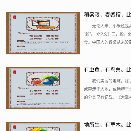
稻梁菽，麦黍稷，
​无论大米、小米还
“穀”。《说文》曰，穀
食。中国人的餐桌从来没离
有虫鱼，有鸟兽。
​我们美丽的地球，
或奔走于大地，或畅游于
的分类早有记载，《大戴礼
地所生，有草木。