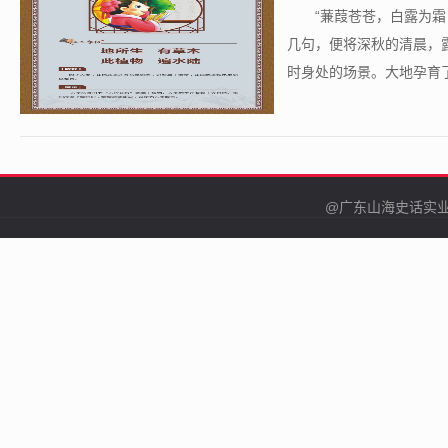
​“蒹葭苍苍，白露为
几句，便将深秋的清晨，
时身处的场景。大地孕育了
@广东山海史话实