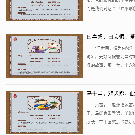
睛、大脑和我们的生活经
而是我们对这个世界形形色
曰喜怒，曰哀惧。
​“问世间，情为何物
词》。元好问被誉为当时
叹的故事：那一年，十六岁
马牛羊，鸡犬豕，
​六畜，一般泛指家畜
田，马能负重致远，羊能供
所长，在中国悠远的农耕社