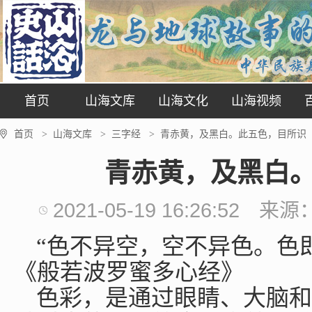
首页
山海文库
山海文化
山海视频
首页
山海文库
三字经
青赤黄，及黑白。此五色，目所识
>
>
>
青赤黄，及黑白
2021-05-19 16:26:52
来源
“色不异空，空不异色。色
《般若波罗蜜多心经》
色彩，是通过眼睛、大脑和