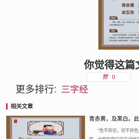
你觉得这篇
赞
0
更多排行:
三字经
相关文章
青赤黄，及黑白。
​“色不异空，空不异