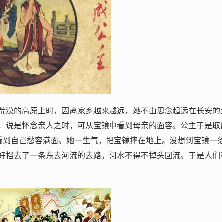
荒漠的高原上时，因离家乡越来越远，她不由思念起远在长安的
，说是怀念亲人之时，可从宝镜中看到母亲的面容。公主于是取
只看到自己愁容满面。她一生气，把宝镜摔在地上。没想到宝镜一
好挡去了一条东去河流的去路，河水不得不掉头回流。于是人们