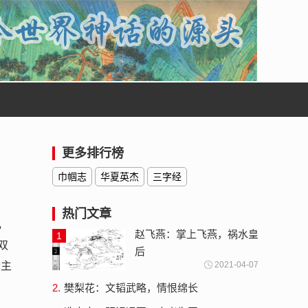
更多排行榜
巾帼志
华夏英杰
三字经
热门文章
，
赵飞燕：掌上飞燕，祸水皇
1
双
后
贵主
2021-04-07
2.
樊梨花：文韬武略，情恨绵长