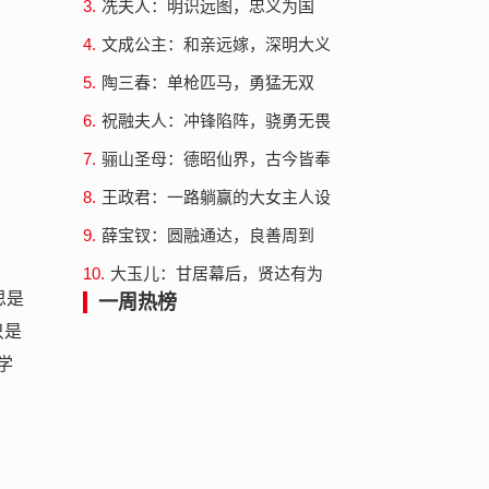
3.
冼夫人：明识远图，忠义为国
4.
文成公主：和亲远嫁，深明大义
5.
陶三春：单枪匹马，勇猛无双
6.
祝融夫人：冲锋陷阵，骁勇无畏
7.
骊山圣母：德昭仙界，古今皆奉
8.
王政君：一路躺赢的大女主人设
9.
薛宝钗：圆融通达，良善周到
10.
大玉儿：甘居幕后，贤达有为
思是
一周热榜
只是
学