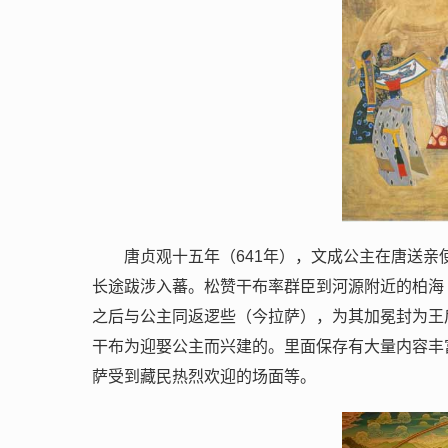
唐贞观十五年（641年），文成公主在唐送
长途跋涉入蕃。松赞干布率群臣到河源附近的柏海
之后与公主同返逻些（今拉萨），为其加冕封为王
干布为迎娶公主而兴建的。里面保存有大量内容丰
萨受到藏民热烈欢迎的场面等。