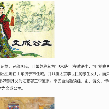
名记载，只称李氏，吐蕃尊称其为“甲木萨”（在藏语中，“甲”的意
）。她的出生地在山东济宁市任城，并非唐太宗李世民的亲生女儿，而
多猜测其父为江夏郡王李道宗。李氏自幼熟读经、史、诗文，博
封为文成公主。