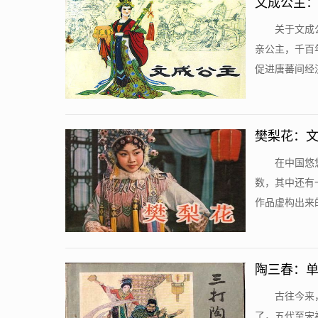
文成公主
​关于文
亲公主，千百
促进唐蕃间经济
樊梨花：
​在中国
数，其中还有
作品虚构出来的
陶三春：
​古往今
了，五代至宋