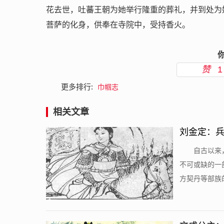
花去世，吐蕃王朝为她举行隆重的葬礼，并到处为
菩萨的化身，供奉在寺院中，受持香火。
赞
1
更多排行:
巾帼志
相关文章
刘金定：
​自古以
不可或缺的一
方契丹等部族的