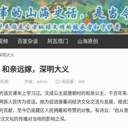
视频
百家杂谈
阿瓦塔门
山海原创
深明大义
：和亲远嫁，深明大义
来源：
作者：admin
阅读量：
364
的语文课本上学习过。文成公主是唐朝时的和亲公主，千百年来
两族人民传为佳话。她为促进唐蕃间经济文化交流与发展，增进
的贡献，至今仍是藏区人民拥戴和夸赞的对象。有诗云：“自从
，汉文化的传播对当地的影响之深。