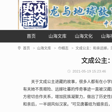
首页
山海文库
山海文化
山海
首页
山海文库
巾帼志
文成公主：和亲远嫁，
>
>
>
文成公主
2021-05-19 15:23:46
关于文成公主进藏的故事，很多人都有在小学
有关她不畏艰险、远嫁吐蕃的传奇事迹一直被汉藏
方密切合作关系，增加民族凝聚力，做出了历史性
和亲后，一半胡风似汉家。”可见唐蕃结为姻亲后