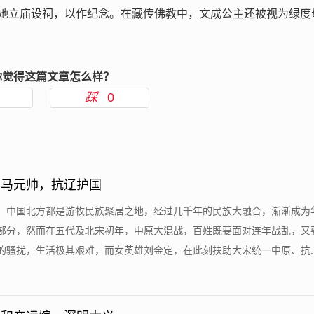
她立庙设祠，以作纪念。在藏传佛教中，文成公主还被视为绿度
你觉得这篇文章怎么样？
踩
0
兵马元帅，抗辽护国
来，中国北方都是游牧民族聚居之地，经过几千年的民族大融合，渐渐成为
部分，然而在五代及北宋初年，中原大混战，百姓既要面对连年战乱，又
骚扰，生活极其艰难，而女英雄刘金定，在此刻扶助大宋统一中原、抗....