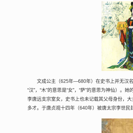
文成公主（625年—680年）在史书上并无汉
“汉”，“木”的意思是“女”，“萨”的意思为神仙
李唐远支宗室女，史书上也未记载其父母身份，大
多才。于唐贞观十四年（640年）被唐太宗李世民