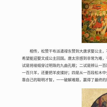
相传，松赞干布派遣禄东赞到大唐求娶公主，
希望能迎娶文成公主回国。唐太宗感到非常为难，
试是将绫缎穿过明珠的九曲孔眼；二试是辨认一百
一百只羊，还要把羊皮揉好；四是从一百段松木中
靠自己的聪明才智，一一破解难题，赢得了最终的胜