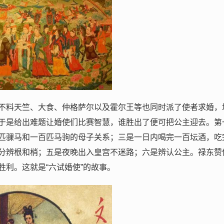
不料天竺、大食、仲格萨尔以及霍尔王等也同时派了使者求婚，
于是给出难题让婚使们比赛智慧，谁胜出了便可把公主迎去。第
匹骒马和一百匹马驹的母子关系；三是一日内喝完一百坛酒，吃
分辨根和梢；五是夜晚出入皇宫不迷路；六是辨认公主。禄东赞
利。这就是“六试婚使”的故事。