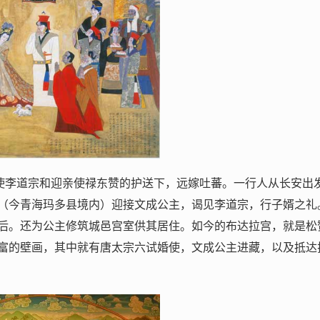
亲使李道宗和迎亲使禄东赞的护送下，远嫁吐蕃。一行人从长安出
（今青海玛多县境内）迎接文成公主，谒见李道宗，行子婿之礼
后。还为公主修筑城邑宫室供其居住。如今的布达拉宫，就是松
富的壁画，其中就有唐太宗六试婚使，文成公主进藏，以及抵达