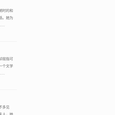
朝时的和
话。她为
..
却屈指可
一个文学
..
不多见
夫人，她