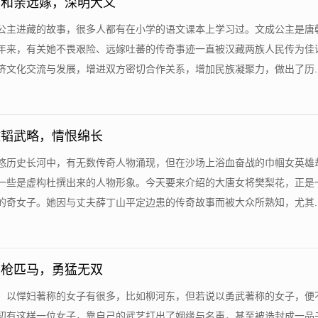
：和亲远嫁，深明大义
成公主进藏的故事，很多人都有在小学的语文课本上学习过。文成公主是唐
年来，有关她不畏艰险、远嫁吐蕃的传奇事迹一直被汉藏两族人民传为佳
文化交流与发展，增进双方密切合作关系，增加民族凝聚力，做出了历....
文韬武略，情恨绵长
悠悠历史长河中，有无数传奇人物涌现，但在沙场上浴血奋战的巾帼女英雄
一些是虚构杜撰出来的人物形象。今天要来介绍的大唐女将樊梨花，正是
奇女子。她因与丈夫薛丁山平定边患的传奇故事而被大众所熟知，尤其....
单枪匹马，勇猛无双
来，以悍妇著称的女子有很多，比如柳河东，但若说以勇武著称的女子，便
初有这样一位女子，靠自己的武艺打出了姻缘与名声，甚至被诰封成一品