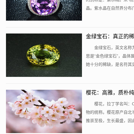
晶。紫水晶在自然界分布广泛
金绿宝石：真正的
​金绿宝石，英文名称为C
思是“金色绿宝石”，晶
她十分的稀缺，是名符其实的
樱花：高雅，质朴
​樱花，拉丁学名叫：C
物的统称。樱花原产自北
推崇至极，生长最盛，因此日