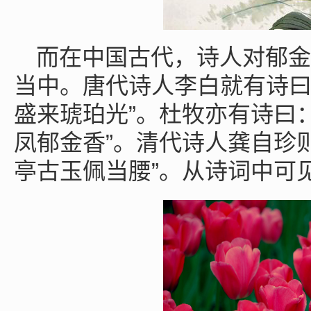
而在中国古代，诗人对郁金
当中。唐代诗人李白就有诗曰
盛来琥珀光”。杜牧亦有诗曰
凤郁金香”。清代诗人龚自珍
亭古玉佩当腰”。从诗词中可