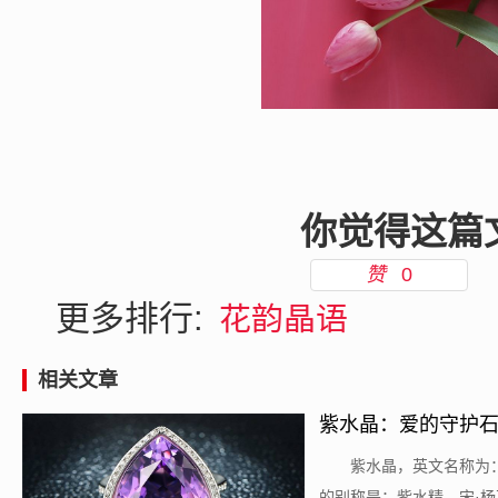
你觉得这篇
赞
0
更多排行:
花韵晶语
相关文章
紫水晶：爱的守护
​紫水晶，英文名称为：a
的别称是：紫水精。宋·杨