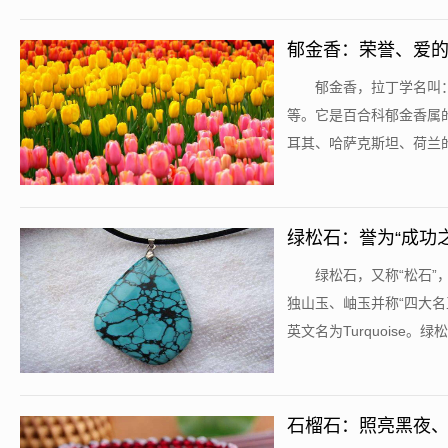
郁金香：荣誉、爱
​郁金香，拉丁学名叫：T
等。它是百合科郁金香属
耳其、哈萨克斯坦、荷兰的国
绿松石：誉为“成功之
​绿松石，又称“松石
独山玉、岫玉并称“四大名
英文名为Turquoise。绿
石榴石：照亮黑夜