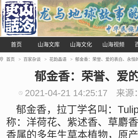
首页
山海文库
山海文化
山海视频
首页
百家杂谈
花韵晶语
郁金香：荣誉、爱的表白、永恒
>
>
>
郁金香：荣誉、爱
2021-04-21 14:25:17
来源
郁金香，拉丁学名叫：Tulipa 
称：洋荷花、紫述香、草麝
香属的多年生草本植物，原