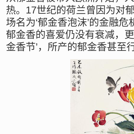
热。17世纪的荷兰曾因为对
场名为‘郁金香泡沫’的金融
郁金香的喜爱仍没有衰减，更是
金香节’，所产的郁金香甚至