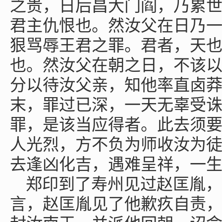
之贵，日后昌大门阎，乃累
君主仇恨也。然汝父在日乃
狠骂辱王君之罪。君者，天
也。然汝父在朝之日，不该
分以待汝父亲，知他率直卤
末，罪过已深，一天无辜受
罪，是该当应得者。此去须
人光烈，方不负为师收汝为
去逢凶化吉，遇难呈祥，一生
郑印到了寿州见过赵匡胤，
言，赵匡胤见了他歉疚自责