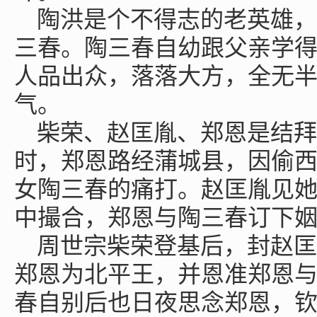
陶洪是个不得志的老英雄，
三春。陶三春自幼跟父亲学
人品出众，落落大方，全无
气。
柴荣、赵匡胤、郑恩是结拜
时，郑恩路经蒲城县，因偷
女陶三春的痛打。赵匡胤见
中撮合，郑恩与陶三春订下
周世宗柴荣登基后，封赵匡
郑恩为北平王，并恩准郑恩
春自别后也日夜思念郑恩，