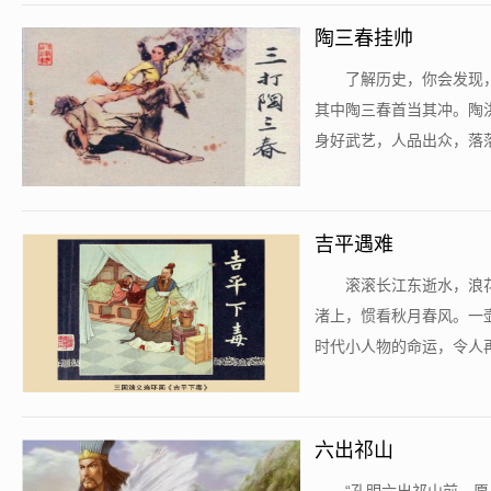
陶三春挂帅
​了解历史，你会发
其中陶三春首当其冲。陶
身好武艺，人品出众，落落
吉平遇难
​滚滚长江东逝水，
渚上，惯看秋月春风。一
时代小人物的命运，令人再
六出祁山