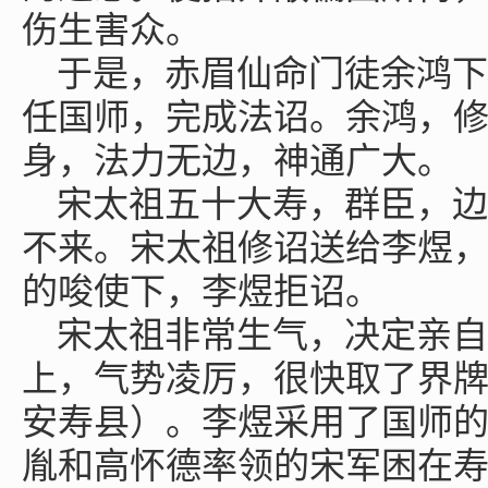
伤生害众。
于是，赤眉仙命门徒余鸿下
任国师，完成法诏。余鸿，
身，法力无边，神通广大。
宋太祖五十大寿，群臣，边
不来。宋太祖修诏送给李煜
的唆使下，李煜拒诏。
宋太祖非常生气，决定亲自
上，气势凌厉，很快取了界
安寿县）。李煜采用了国师的
胤和高怀德率领的宋军困在