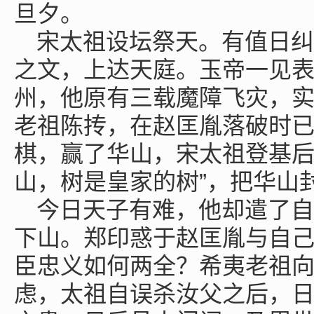
旦夕。
宋太祖设坛祭天。有值日纠
之文，上达天庭。玉帝一见
州，他原有三载魔障飞灾，
老祖陈抟，在赵匡胤落破时
棋，赢了华山，宋太祖登基后
山，树是皇家的树”，把华山
今日天子有难，他却遣了自
下山。郑印惑于赵匡胤与自
臣忠义如何两全？希夷老祖向
虑，太祖自误杀汝父之后，