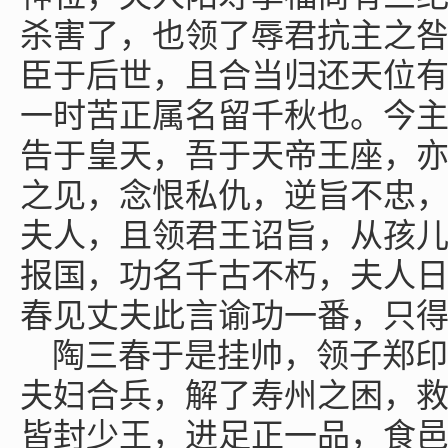
杀害了，也领了辱君抗主之
臣于后世，且合当归还天位
一时苦正属名留千秋也。今
告于皇天，吾于天帝王座，
之见，念恨私仇，逆旨不忠
夫人，且领君王诏旨，从孩
报国，功名千古不朽，夫人日
春见丈夫此言谕功一番，只
陶三春于是挂帅，领子郑印
夫妇合兵，解了寿州之困，
皆封少王，进足正一品，食