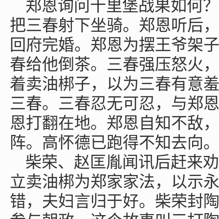
郑恩询问十里堡战果如何？
把三春射下坐骑。郑恩听后
回府完婚。郑恩为摆王爷架
春给他倒茶。三春强压怒火
着卖油梆子，以为三春有意
三春。三春忍无可忍，与郑
恩打翻在地。郑恩自知不敌
阵。高怀德已跑得不知去向
柴荣、赵匡胤闻讯后赶来劝
立卖油梆为郑家家法，以示
错，夫妇言归于好。柴荣封