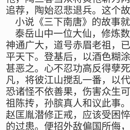
追荐，陶始忍悲退兵。这个
小说《三下南唐》的故事就
泰岳山中一位大仙，修炼数
神通广大，道号赤眉老祖，
平天下。登基后，以酒色糊
甚恶之。心不忍功高反得孽
凡，将彼江山搅乱一番，以
恐诸怪不依善果，伤害众生
祖陈抟，孙膑真人和议此事
赵匡胤潜修正戒，应该受困
的过患。便招外敌偏国所侮