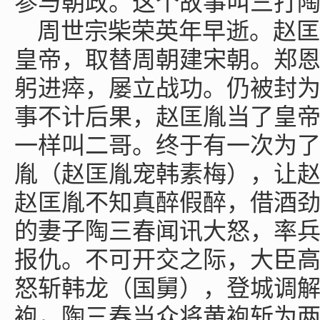
参与朝政。这个故事叫三打
周世宗柴荣英年早逝。赵匡
皇帝，取替周朝建宋朝。郑
躬进瘁，屡立战功。仍被封
事不计后果，赵匡胤当了皇
一样叫二哥。终于有一次为
胤（赵匡胤宠韩素梅），让
赵匡胤不知真醉假醉，借酒
的妻子陶三春闻讯大怒，率
报仇。不可开交之际，大臣
怒斩韩龙（国舅），登城调
袍，陶三春当众将黄袍斩为