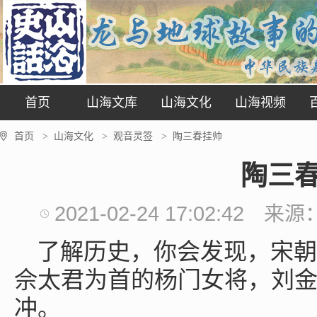
首页
山海文库
山海文化
山海视频
首页
山海文化
观音灵签
陶三春挂帅
>
>
>
陶三
2021-02-24 17:02:42
来源
了解历史，你会发现，宋朝
佘太君为首的杨门女将，刘
冲。