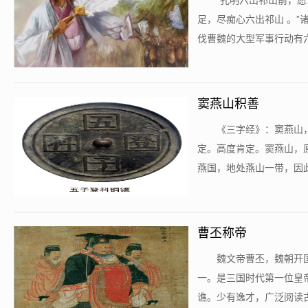
​“孔明六出祁山前，
足，尽痴心六出祁山 。”
伐曹魏的大型军事行动有六次
窦燕山积善
​《三字经》：窦燕
定。高度肯定。窦燕山，
燕国，地处燕山一带，因此
曹丕称帝
​魏文帝曹丕，魏朝
一。是三国时代第一位皇帝
谯。少有逸才，广泛阅读古