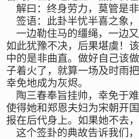
解曰：终身劳力，莫管是非
签语：此卦半忧半喜之象，
一边勒住马的缰绳，一边又
如此犹豫不决，后果堪虞！
中的是非曲直。做好自己该
子着火了，就算一场及时雨
幸免地成为灰烬。
陶三春奉旨挂帅，幸免于难
使得她和郑恩夫妇为宋朝开
报在后代身上。如果她不去
这个签卦的典故告诉我们，