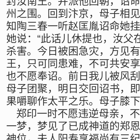
封汝南王。并派他回朝，诏
州之围。回到汴京，母子相
知陶三春一听赵匡胤诏命她
她说：“此话儿休提也，汝父
杀害。今日被困急灾，方见
王，只可同患难，不可共安
也不愿奉诏。前日我儿被风
母子团聚，明日交回诏书，
果嚼聊作太平之乐。母子膝下
郑印一时不愿违逆母亲，不
一梦，梦见了已成神道的郑恩
神位，夫人阳寿享福尚有三