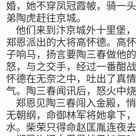
婚，她不穿凤冠霞帔，骑一
弟陶虎赶往京城。
他们来到汴京城外十里堡，
郑恩派出的大将高怀德。高
子响马，扬言要陶三春做他
怒，与之交手，经过一番酣战
怀德在无奈之中，吐出了真
气。陶三春闻讯后，怒火中
郑恩见陶三春闯入金殿，悄
无朝纲，命御林军将她拿下
水。柴荣只得命赵匡胤连夜